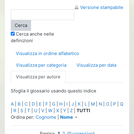
Versione stampabile
Cerca anche nelle
definizioni
Visualizza in ordine alfabetico
Visualizza per categoria
Visualizza per data
Visualizza per autore
Sfoglia il glossario usando questo indice
A
|
B
|
C
|
D
|
E
|
F
|
G
|
H
|
I
|
J
|
K
|
L
|
M
|
N
|
O
|
P
|
Q
|
R
|
S
|
T
|
U
|
V
|
W
|
X
|
Y
|
Z
|
TUTTI
Ordinato per Nome crescente
Ordina per:
Cognome
|
Nome
Pagina:
1
2
(
Successivo
)